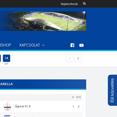
Bejelentkezés
BSHOP
KAPCSOLAT
13
5
08
03
22
C
MP
Élő közvetítés
ABELLA
P
PTS
Újpest FC II.
1
3