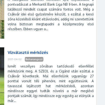
pontvadászat a Merkantil Bank Liga NB II-ben. A tegnapi
találkozó mindkét csapat számára fontos volt. Még a
Csákvár idei első győzelmére készült, s ezáltal a kieső
zóna közeléből kívánt eltávolodni, addig mi szeretettünk
volna biztosan megtapadni a középmezőny első
részében. Ebben ugyan a…
Vízválasztó mérkőzés
2017-04-02
Beharangozó
Ismét veszélyes zónában tartózkodó ellenféllel
mérkőzünk meg. A SZEOL és a Cigánd után ezúttal a
Csákvár következik. Mai ellenfelünk ugyanúgy 27
ponttal vonult téli pihenőre, mint együttesünk. A
tavasszal lejátszott hat mérkőzésből, azonban
mindössze eggyel tudták növelni a már meglévő
pontjaik számát, így mindössze egy egység az előnyük a
már…