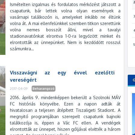
Ismételten izgalmas és fordulatos mérkőzést játszott a
csapatunk, bár lettek volna olyan események a
vasárnapi találkozón is, amelyeket inkább ne éltünk
volna át. A mai ellenfelünkkel szemben titkon szerettünk
volna nemes bosszút állni, mivel a tavalyi
stadionavatónkat elrontva 1-0-ra legyőzött minket és
elrontották az ünnepünket. Nem is kezdődött rosszul
számunkra…
Visszavágni az egy évvel ezelőtti
vereségért
2017-04-09
Beharangozó
2016. április 9. mindenképpen bekerült a Szolnoki MÁV
FC históriás könyvébe. Ezen a napon adták át
hivatalosan a teljesen átépített Tiszaligeti Stadiont. A
megnyitó programjában szerepelt csapatunk bajnoki
találkozója is, éppen a Vác FC ellen. A vendégek
elrontották az ünnepet, hiszen góljával elvitték a három