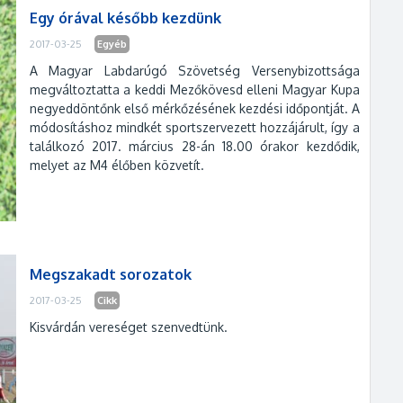
Egy órával később kezdünk
2017-03-25
Egyéb
A Magyar Labdarúgó Szövetség Versenybizottsága
megváltoztatta a keddi Mezőkövesd elleni Magyar Kupa
negyeddöntőnk első mérkőzésének kezdési időpontját. A
módosításhoz mindkét sportszervezett hozzájárult, így a
találkozó 2017. március 28-án 18.00 órakor kezdődik,
melyet az M4 élőben közvetít.
Megszakadt sorozatok
2017-03-25
Cikk
Kisvárdán vereséget szenvedtünk.