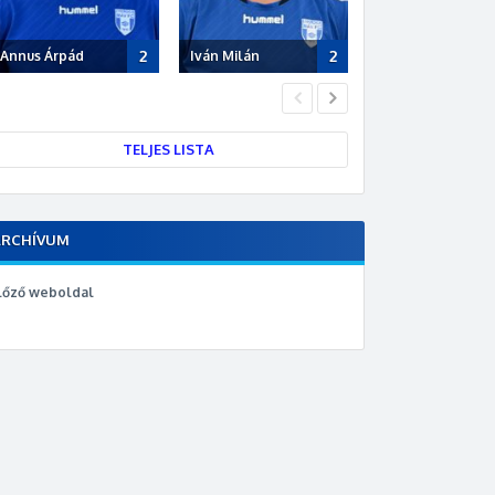
2
2
Annus Árpád
Iván Milán
Polyák Dávid
TELJES LISTA
ARCHÍVUM
lőző weboldal