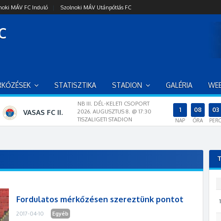
noki MÁV FC Induló
|
Szolnoki MÁV Utánpótlás FC
C
RKŐZÉSEK
STATISZTIKA
STADION
GALÉRIA
WE
NB III. DÉL-KELETI CSOPORT
1
08
03
VASAS FC II.
2026. AUGUSZTUS 8. @ 17:30
TISZALIGETI STADION
NAP
ÓRA
PER
T
Fordulatos mérkőzésen szereztünk pontot
1
2017-04-10
Egyéb