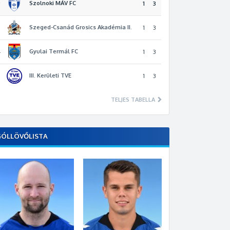
Szolnoki MÁV FC
2
1
3
Szeged-Csanád Grosics Akadémia II.
3
1
3
Gyulai Termál FC
4
1
3
III. Kerületi TVE
5
1
3
TELJES TABELLA
GÓLLÖVŐLISTA