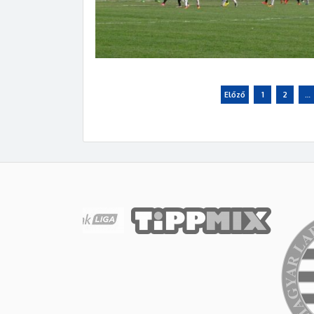
Előző
1
2
…