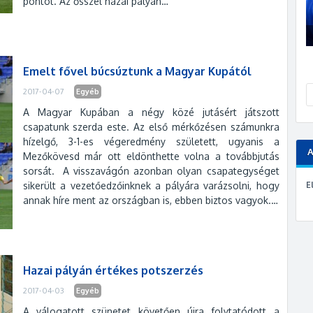
pontot. Az ősszel hazai pályán…
Emelt fővel búcsúztunk a Magyar Kupától
2017-04-07
Egyéb
A Magyar Kupában a négy közé jutásért játszott
csapatunk szerda este. Az első mérkőzésen számunkra
hízelgő, 3-1-es végeredmény született, ugyanis a
Mezőkövesd már ott eldönthette volna a továbbjutás
sorsát. A visszavágón azonban olyan csapategységet
E
sikerült a vezetőedzőinknek a pályára varázsolni, hogy
annak híre ment az országban is, ebben biztos vagyok.…
Hazai pályán értékes potszerzés
2017-04-03
Egyéb
A válogatott szünetet követően újra folytatódott a