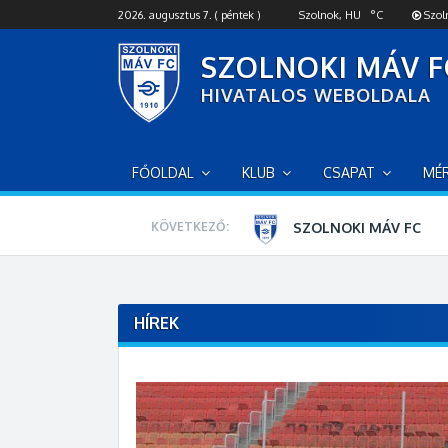
S
2026. augusztus 7. ( péntek )
Szolnok, HU
°C
Szol
k
i
SZOLNOKI MÁV F
p
HIVATALOS WEBOLDALA
t
o
c
o
FŐOLDAL
KLUB
CSAPAT
MÉ
n
t
e
SZOLNOKI MÁV FC
KÖVETKEZŐ:
n
t
9
01
33
13
HÍREK