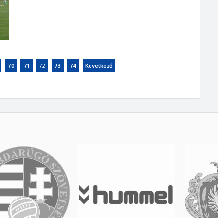
70
71
72
73
74
Következő