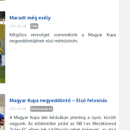
Maradt még esély
2017-03-28
Cikk
Kétgólos vereséget szenvedtünk a Magyar Kupa
negyeddöntőjének első mérkőzésén.
Magyar Kupa negyeddöntő – Első felvonás
2017-03-28
Beharangozó
A Magyar Kupa idei kiírásában jelenleg a nyolc között
vagyunk. Az elődöntőbe jutást az NB I-es Mezőkövesd
Zsóry FC elleni két találkozón lehet kivívnunk, az első