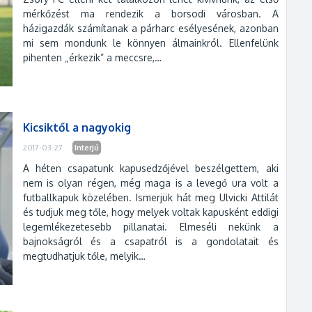
mérkőzést ma rendezik a borsodi városban. A
házigazdák számítanak a párharc esélyesének, azonban
mi sem mondunk le könnyen álmainkról. Ellenfelünk
pihenten „érkezik” a meccsre,…
Kicsiktől a nagyokig
2017-03-27
Interjú
A héten csapatunk kapusedzőjével beszélgettem, aki
nem is olyan régen, még maga is a levegő ura volt a
futballkapuk közelében. Ismerjük hát meg Ulvicki Attilát
és tudjuk meg tőle, hogy melyek voltak kapusként eddigi
legemlékezetesebb pillanatai. Elmeséli nekünk a
bajnokságról és a csapatról is a gondolatait és
megtudhatjuk tőle, melyik…