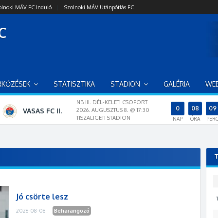
lnoki MÁV FC Induló
|
Szolnoki MÁV Utánpótlás FC
C
RKŐZÉSEK
STATISZTIKA
STADION
GALÉRIA
WE
NB III. DÉL-KELETI CSOPORT
0
08
09
VASAS FC II.
2026. AUGUSZTUS 8. @ 17:30
TISZALIGETI STADION
NAP
ÓRA
PER
T
Jó csörte lesz
1
2026-08-08
Beharangozó