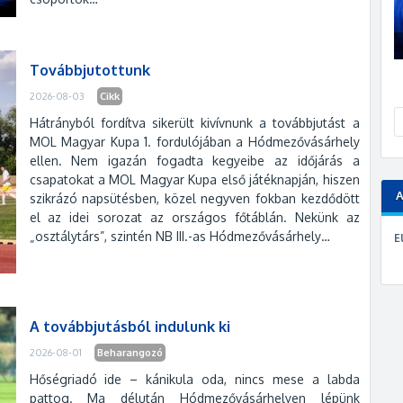
Továbbjutottunk
2026-08-03
Cikk
Hátrányból fordítva sikerült kivívnunk a továbbjutást a
MOL Magyar Kupa 1. fordulójában a Hódmezővásárhely
ellen. Nem igazán fogadta kegyeibe az időjárás a
csapatokat a MOL Magyar Kupa első játéknapján, hiszen
szikrázó napsütésben, közel negyven fokban kezdődött
el az idei sorozat az országos főtáblán. Nekünk az
„osztálytárs”, szintén NB III.-as Hódmezővásárhely…
E
A továbbjutásból indulunk ki
2026-08-01
Beharangozó
Hőségriadó ide – kánikula oda, nincs mese a labda
pattog. Ma délután Hódmezővásárhelyen lépünk