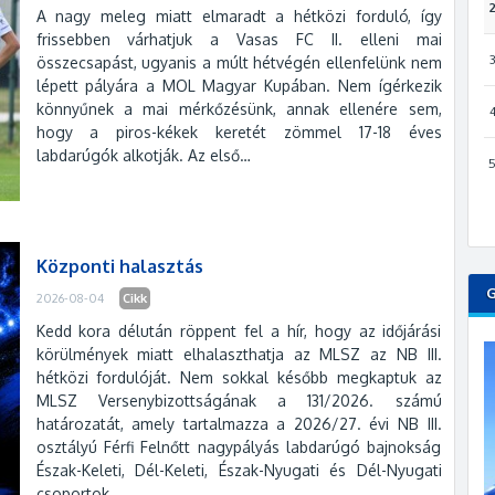
A nagy meleg miatt elmaradt a hétközi forduló, így
frissebben várhatjuk a Vasas FC II. elleni mai
összecsapást, ugyanis a múlt hétvégén ellenfelünk nem
lépett pályára a MOL Magyar Kupában. Nem ígérkezik
könnyűnek a mai mérkőzésünk, annak ellenére sem,
hogy a piros-kékek keretét zömmel 17-18 éves
labdarúgók alkotják. Az első…
Központi halasztás
2026-08-04
Cikk
Kedd kora délután röppent fel a hír, hogy az időjárási
körülmények miatt elhalaszthatja az MLSZ az NB III.
hétközi fordulóját. Nem sokkal később megkaptuk az
MLSZ Versenybizottságának a 131/2026. számú
határozatát, amely tartalmazza a 2026/27. évi NB III.
osztályú Férfi Felnőtt nagypályás labdarúgó bajnokság
Észak-Keleti, Dél-Keleti, Észak-Nyugati és Dél-Nyugati
csoportok…