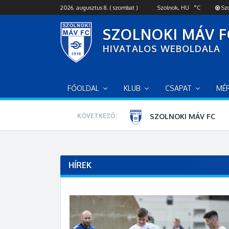
S
2026. augusztus 8. ( szombat )
Szolnok, HU
°C
Szo
k
i
SZOLNOKI MÁV F
p
HIVATALOS WEBOLDALA
t
o
c
o
FŐOLDAL
KLUB
CSAPAT
MÉ
n
t
e
SZOLNOKI MÁV FC
KÖVETKEZŐ:
n
t
8
01
39
16
HÍREK