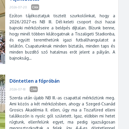
2026-07-20
Cikk
Ezúton tájékoztatjuk tisztelt szurkolóinkat, hogy a
2026/2027-es NB III. Dél-keleti csoport őszi hazai
bajnoki mérkőzéseire a belépés díjtalan. Bízunk benne,
hogy minél többen kilátogatnak a Tiszaligeti Stadionba,
és együtt teremthetünk igazi futballhangulatot a
lelátón. Csapatunknak minden biztatás, minden taps és
minden buzdító szó hatalmas erőt jelent a pályán. A
bajnokság…
Döntetlen a főpróbán
2026-07-18
Cikk
Szerda után újabb NB III.-as csapattal mérkőztünk meg.
Ami közös a két mérkőzésben, ahogy a Szeged-Csanád
Grosics Akadémia II. ellen, úgy ma a Tiszafüred elleni
találkozón is nyolc gól született. Igaz, előbbin mi hetet
rúgtunk, ellenfelünk egyet, ma pedig igazságosan
megosztozkodtak a felek, így 4-4-es döntetlennel