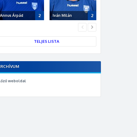
2
2
Annus Árpád
Iván Milán
Polyák Dávid
TELJES LISTA
ARCHÍVUM
lőző weboldal