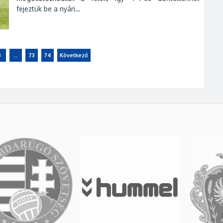
fejeztük be a nyári…
3
…
73
74
Következő