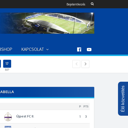
Bejelentkezés
BSHOP
KAPCSOLAT
16
4
08
09
25
C
MP
Élő közvetítés
ABELLA
P
PTS
Újpest FC II.
1
3