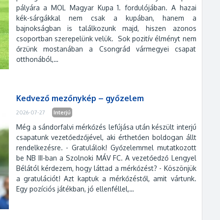
pályára a MOL Magyar Kupa 1. fordulójában. A hazai
kék-sárgákkal nem csak a kupában, hanem a
bajnokságban is találkozunk majd, hiszen azonos
csoportban szerepelünk velük. Sok pozitív élményt nem
őrzünk mostanában a Csongrád vármegyei csapat
otthonából,…
Kedvező mezőnykép – győzelem
2026-07-27
Interjú
Még a sándorfalvi mérkőzés lefújása után készült interjú
csapatunk vezetőedzőjével, aki érthetően boldogan állt
rendelkezésre. - Gratulálok! Győzelemmel mutatkozott
be NB III-ban a Szolnoki MÁV FC. A vezetőedző Lengyel
Bélától kérdezem, hogy láttad a mérkőzést? - Köszönjük
a gratulációt! Azt kaptuk a mérkőzéstől, amit vártunk.
Egy pozíciós játékban, jó ellenféllel,…