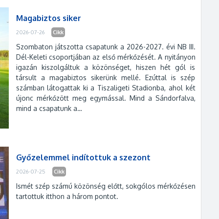
Magabiztos siker
2026-07-26
Cikk
Szombaton játszotta csapatunk a 2026-2027. évi NB III.
Dél-Keleti csoportjában az első mérkőzését. A nyitányon
igazán kiszolgáltuk a közönséget, hiszen hét gól is
társult a magabiztos sikerünk mellé. Ezúttal is szép
számban látogattak ki a Tiszaligeti Stadionba, ahol két
újonc mérkőzött meg egymással. Mind a Sándorfalva,
mind a csapatunk a…
Győzelemmel indítottuk a szezont
2026-07-25
Cikk
Ismét szép számú közönség előtt, sokgólos mérkőzésen
tartottuk itthon a három pontot.