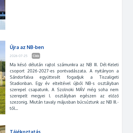
Újra az NB-ben
2026-07-25
Cikk
Ma késő délután rajtol számunkra az NB III. Dél-Keleti
csoport 2026-2027-es pontvadászata. A nyitányon a
Sándorfalva együttesét fogadjuk a Tiszaligeti
Stadionban. Egy év elteltével újból NB-s osztályban
szerepel csapatunk. A Szolnoki MÁV még soha nem
szerepelt megyei I. osztályban egészen az előző
szezonig. Miután tavaly májusban búcsúztunk az NB III.-
tól…
Tájékoztatás