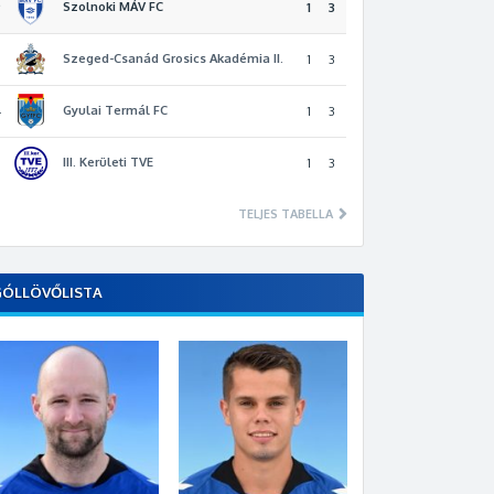
Szolnoki MÁV FC
2
1
3
Szeged-Csanád Grosics Akadémia II.
3
1
3
Gyulai Termál FC
4
1
3
III. Kerületi TVE
5
1
3
TELJES TABELLA
GÓLLÖVŐLISTA