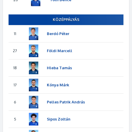
KÖZÉPPÁLYÁS
11
Berdó Péter
27
Földi Marcell
18
Hleba Tamás
17
Kónya Márk
6
Pelles Patrik András
5
Sipos Zoltán