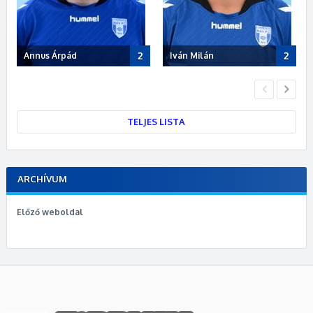
2
2
Annus Árpád
Iván Milán
Po
TELJES LISTA
ARCHÍVUM
Előző weboldal