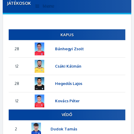
JÁTÉKOSOK
Menu
KAPUS
28
Bánhegyi Zsolt
12
Csáki Kálmán
28
Hegedűs Lajos
12
Kovács Péter
VÉDŐ
2
Dudok Tamás