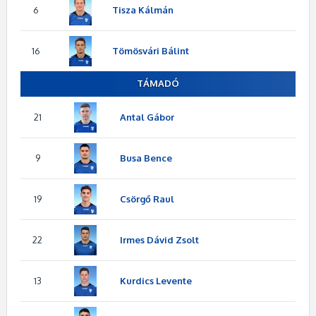
6
Tisza Kálmán
16
Tömösvári Bálint
TÁMADÓ
21
Antal Gábor
9
Busa Bence
19
Csörgő Raul
22
Irmes Dávid Zsolt
13
Kurdics Levente