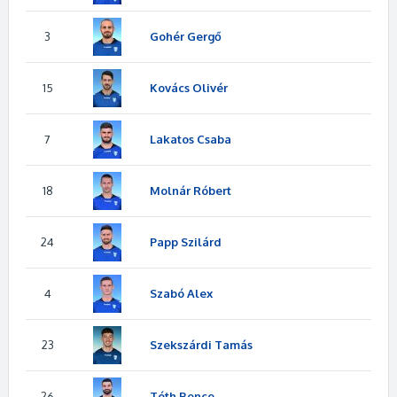
3
Gohér Gergő
15
Kovács Olivér
7
Lakatos Csaba
18
Molnár Róbert
24
Papp Szilárd
4
Szabó Alex
23
Szekszárdi Tamás
26
Tóth Bence