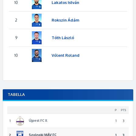
10
Lakatos István
2
Rokszin Ádám
9
Tóth László
10
Vólent Roland
TABELLA
P
PTS
Újpest FC II.
1
1
3
Szolnoki MÁV FC
2
1
3