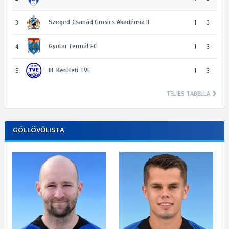
Szeged-Csanád Grosics Akadémia II.
3
1
3
Gyulai Termál FC
4
1
3
III. Kerületi TVE
5
1
3
TELJES TABELLA
GÓLLÖVŐLISTA