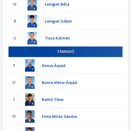
16
Lengyel Béla
8
Lengyel Gábor
6
Tisza Kálmán
TÁMADÓ
9
Annus Árpád
17
Barna Viktor Árpád
3
Bathó Tibor
19
Finta Milán Sándor