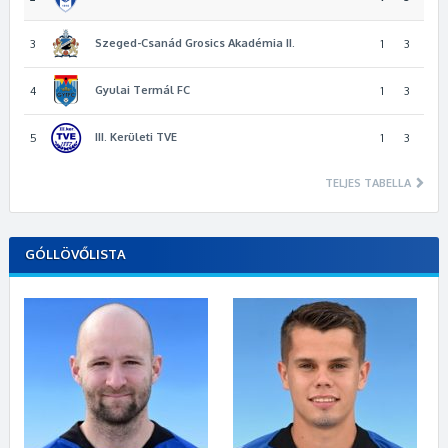
Szeged-Csanád Grosics Akadémia II.
3
1
3
Gyulai Termál FC
4
1
3
III. Kerületi TVE
5
1
3
TELJES TABELLA
GÓLLÖVŐLISTA