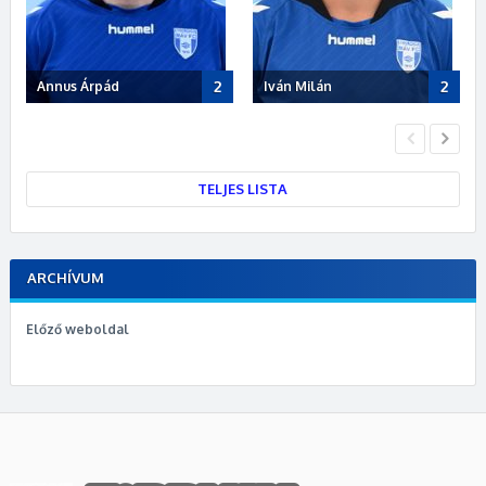
2
2
Annus Árpád
Iván Milán
Po
TELJES LISTA
ARCHÍVUM
Előző weboldal