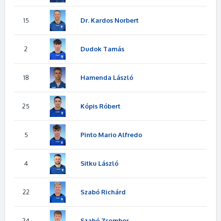
15
Dr. Kardos Norbert
2
Dudok Tamás
18
Hamenda László
25
Kópis Róbert
5
Pinto Mario Alfredo
4
Sitku László
22
Szabó Richárd
24
Szabó Zsombor