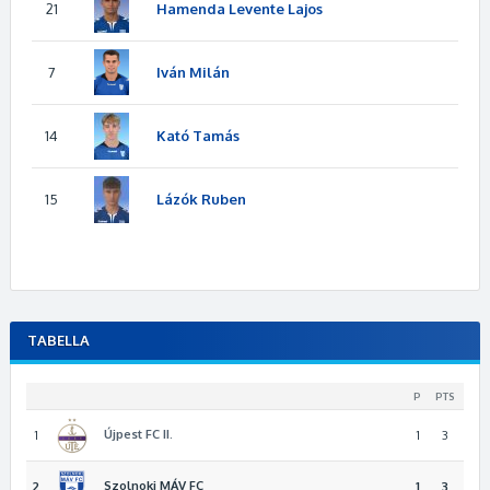
21
Hamenda Levente Lajos
7
Iván Milán
14
Kató Tamás
15
Lázók Ruben
TABELLA
P
PTS
Újpest FC II.
1
1
3
Szolnoki MÁV FC
2
1
3