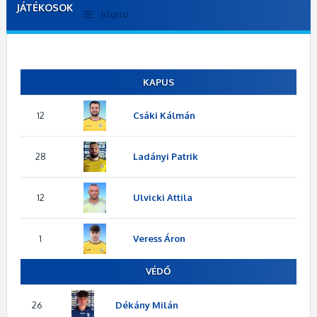
JÁTÉKOSOK
Menu
KAPUS
12
Csáki Kálmán
28
Ladányi Patrik
12
Ulvicki Attila
1
Veress Áron
VÉDŐ
26
Dékány Milán