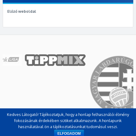
Előző weboldal
Kedves Látogató! Tájékoztatjuk, hogy a honlap felhasználói élmény
fokozásának érdekében sütiket alkalmazunk. A honlapunk
használatával ön a tájékoztatásunkat tudomásul veszi.
ELFOGADOM