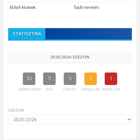
Előző klubok
Saját nevelés
STATISZTIKA
2025/2026 SZEZON
30
11
0
2
1
MÉRKŐZÉSEK
GÓL
ÖNGÓL
SÁRGA LAP
PIROS LAP
SZEZON