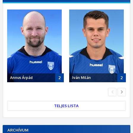
2
2
Annus Árpád
Iván Milán
Po
TELJES LISTA
ARCHÍVUM