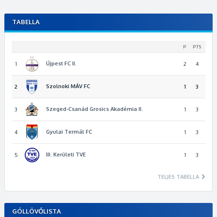
TABELLA
P
PTS
Újpest FC II.
1
2
4
Szolnoki MÁV FC
2
1
3
Szeged-Csanád Grosics Akadémia II.
3
1
3
Gyulai Termál FC
4
1
3
III. Kerületi TVE
5
1
3
TELJES TABELLA
GÓLLÖVŐLISTA