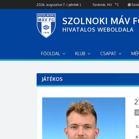
S
2026. augusztus 7. ( péntek )
Szolnok, HU
°C
Szol
k
i
SZOLNOKI MÁV F
p
HIVATALOS WEBOLDALA
t
o
c
o
FŐOLDAL
KLUB
CSAPAT
MÉ
n
t
e
n
JÁTÉKOS
t
2
K
S
K