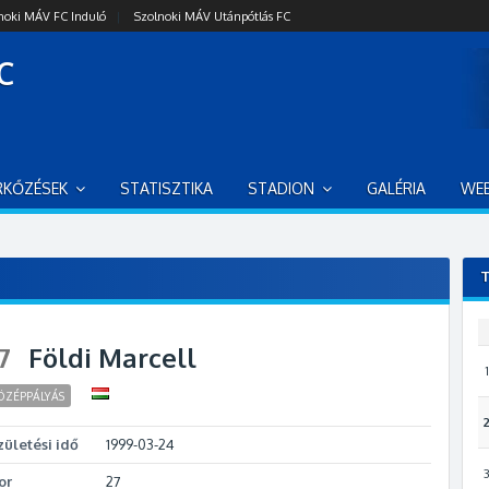
noki MÁV FC Induló
|
Szolnoki MÁV Utánpótlás FC
C
RKŐZÉSEK
STATISZTIKA
STADION
GALÉRIA
WE
T
7
Földi Marcell
1
ÖZÉPPÁLYÁS
zületési idő
1999-03-24
or
27