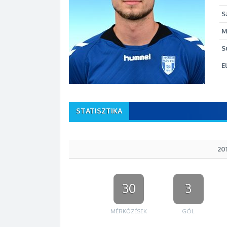
S
M
S
E
STATISZTIKA
20
30
3
MÉRKŐZÉSEK
GÓL