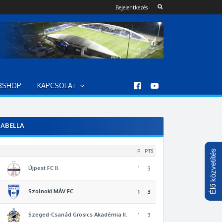
Bejelentkezés
BSHOP
KAPCSOLAT
ABELLA
P
PTS
Élő közvetítés
Újpest FC II.
1
3
Szolnoki MÁV FC
2
1
3
Szeged-Csanád Grosics Akadémia II.
3
1
3