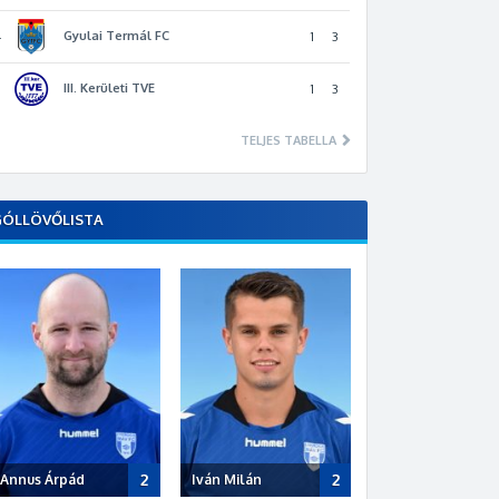
Gyulai Termál FC
4
1
3
III. Kerületi TVE
5
1
3
TELJES TABELLA
GÓLLÖVŐLISTA
2
2
Annus Árpád
Iván Milán
Polyák Dávid