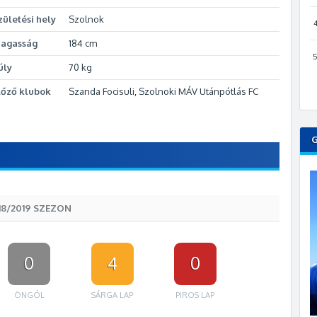
zületési hely
Szolnok
agasság
184 cm
úly
70 kg
lőző klubok
Szanda Focisuli, Szolnoki MÁV Utánpótlás FC
18/2019 SZEZON
0
4
0
ÖNGÓL
SÁRGA LAP
PIROS LAP