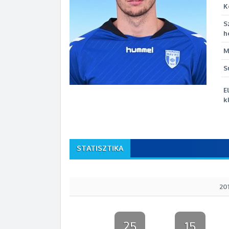
K
S
h
M
S
E
k
STATISZTIKA
20
25
15