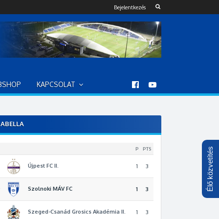
Bejelentkezés
BSHOP
KAPCSOLAT
ABELLA
P
PTS
Élő közvetítés
Újpest FC II.
1
3
Szolnoki MÁV FC
2
1
3
Szeged-Csanád Grosics Akadémia II.
3
1
3