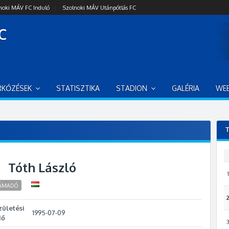
noki MÁV FC Induló
|
Szolnoki MÁV Utánpótlás FC
C
RKŐZÉSEK
STATISZTIKA
STADION
GALÉRIA
WE
T
Tóth László
1
ÁMADÓ
zületési
1995-07-09
dő