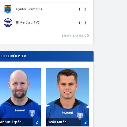
Gyulai Termál FC
4
1
3
III. Kerületi TVE
5
1
3
TELJES TABELLA
GÓLLÖVŐLISTA
2
2
Annus Árpád
Iván Milán
Polyák Dávid