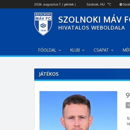
S
2026. augusztus 7. ( péntek )
Szolnok, HU
°C
Szol
k
i
SZOLNOKI MÁV F
p
HIVATALOS WEBOLDALA
t
o
c
o
FŐOLDAL
KLUB
CSAPAT
MÉ
n
t
e
n
JÁTÉKOS
t
9
T
S
i