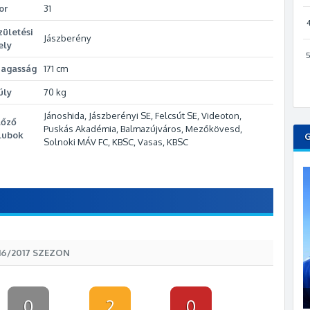
or
31
zületési
Jászberény
ely
agasság
171 cm
úly
70 kg
Jánoshida, Jászberényi SE, Felcsút SE, Videoton,
lőző
Puskás Akadémia, Balmazújváros, Mezőkövesd,
lubok
Solnoki MÁV FC, KBSC, Vasas, KBSC
16/2017 SZEZON
0
2
0