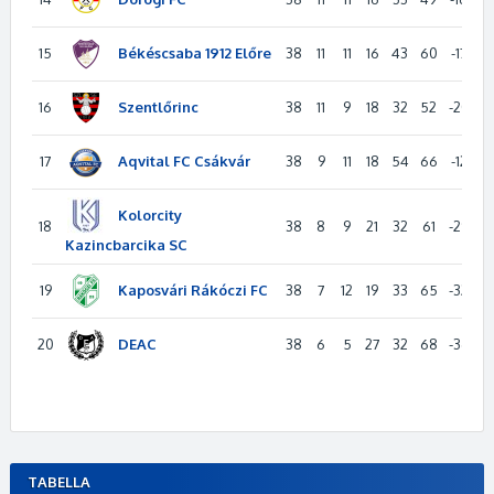
Békéscsaba 1912 Előre
15
38
11
11
16
43
60
-17
4
Szentlőrinc
16
38
11
9
18
32
52
-20
4
Aqvital FC Csákvár
17
38
9
11
18
54
66
-12
3
Kolorcity
18
38
8
9
21
32
61
-29
3
Kazincbarcika SC
Kaposvári Rákóczi FC
19
38
7
12
19
33
65
-32
3
DEAC
20
38
6
5
27
32
68
-36
2
TABELLA