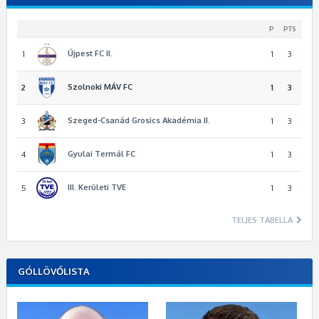
P
PTS
Újpest FC II.
1
1
3
Szolnoki MÁV FC
2
1
3
Szeged-Csanád Grosics Akadémia II.
3
1
3
Gyulai Termál FC
4
1
3
III. Kerületi TVE
5
1
3
TELJES TABELLA
GÓLLÖVŐLISTA