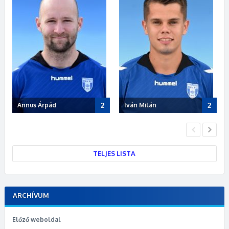
2
2
Annus Árpád
Iván Milán
Po
TELJES LISTA
ARCHÍVUM
Előző weboldal