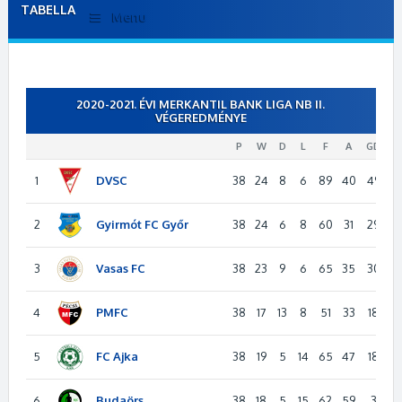
TABELLA
Menu
2020-2021. ÉVI MERKANTIL BANK LIGA NB II.
VÉGEREDMÉNYE
P
W
D
L
F
A
GD
P
DVSC
1
38
24
8
6
89
40
49
8
Gyirmót FC Győr
2
38
24
6
8
60
31
29
7
Vasas FC
3
38
23
9
6
65
35
30
7
PMFC
4
38
17
13
8
51
33
18
6
FC Ajka
5
38
19
5
14
65
47
18
6
Budaörs
6
38
18
5
15
62
59
3
5