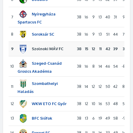
Nyíregyháza
7
38
16
9
13
40
31
9
5
Spartacus FC
Soroksár SC
8
38
16
9
13
51
44
7
5
Szolnoki MÁV FC
9
38
15
12
11
42
39
3
5
Szeged-Csanád
10
38
16
8
14
46
54
-8
5
Grosics Akadémia
Szombathelyi
11
38
14
12
12
50
42
8
5
Haladás
WKW ETO FC Győr
12
38
12
10
16
53
48
5
4
BFC Siófok
13
38
13
6
19
49
58
-9
4
Dorogi FC
14
38
11
11
16
33
49
-16
4