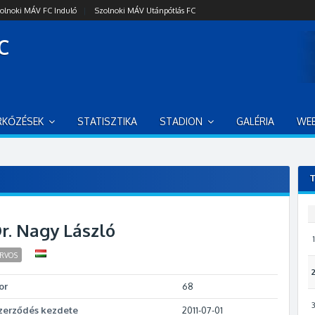
olnoki MÁV FC Induló
|
Szolnoki MÁV Utánpótlás FC
C
RKŐZÉSEK
STATISZTIKA
STADION
GALÉRIA
WE
T
r. Nagy László
1
RVOS
or
68
zerződés kezdete
2011-07-01