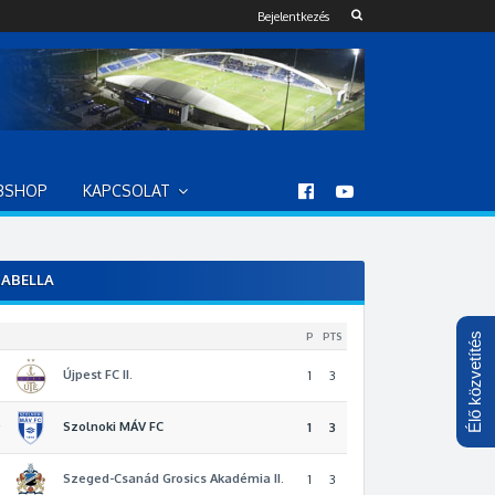
Bejelentkezés
BSHOP
KAPCSOLAT
ABELLA
P
PTS
Élő közvetítés
Újpest FC II.
1
3
Szolnoki MÁV FC
2
1
3
Szeged-Csanád Grosics Akadémia II.
3
1
3