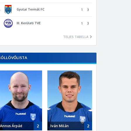
Gyulai Termál FC
4
1
3
III. Kerületi TVE
5
1
3
TELJES TABELLA
GÓLLÖVŐLISTA
2
2
Annus Árpád
Iván Milán
Polyák Dávid