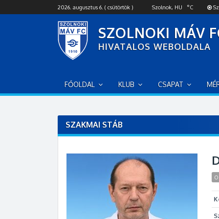
S
2026. augusztus 6. ( csütörtök )
Szolnok, HU
°C
Sz
k
i
SZOLNOKI MÁV F
p
HIVATALOS WEBOLDALA
t
o
c
o
FŐOLDAL
KLUB
CSAPAT
MÉ
n
t
e
n
SZAKMAI STÁB
t
D
O
K
S